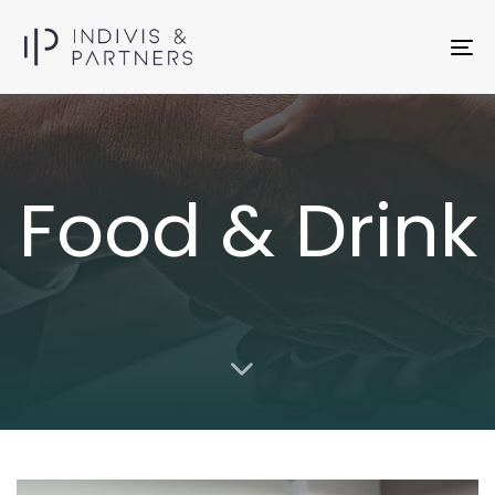
To
na
Food & Drink